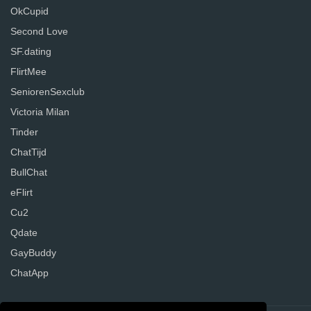
OkCupid
Second Love
SF.dating
FlirtMee
SeniorenSexclub
Victoria Milan
Tinder
ChatTijd
BullChat
eFlirt
Cu2
Qdate
GayBuddy
ChatApp