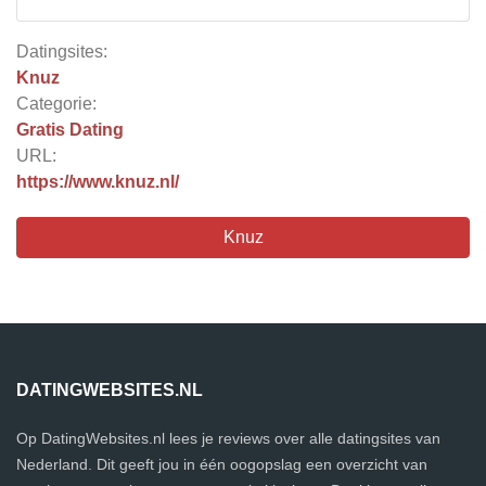
Datingsites:
Knuz
Categorie:
Gratis Dating
URL:
https://www.knuz.nl/
Knuz
DATINGWEBSITES.NL
Op DatingWebsites.nl lees je reviews over alle datingsites van
Nederland. Dit geeft jou in één oogopslag een overzicht van