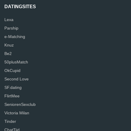
DATINGSITES
Lexa
Parship
e-Matching
Knuz
Be2
50plusMatch
OkCupid
Second Love
SF.dating
FlirtMee
SeniorenSexclub
Victoria Milan
Tinder
ChatTijd