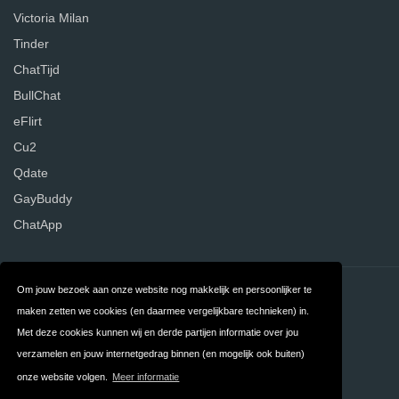
Victoria Milan
Tinder
ChatTijd
BullChat
eFlirt
Cu2
Qdate
GayBuddy
ChatApp
Om jouw bezoek aan onze website nog makkelijk en persoonlijker te
Contact
Over ons
maken zetten we cookies (en daarmee vergelijkbare technieken) in.
Privacy
Algemene
Met deze cookies kunnen wij en derde partijen informatie over jou
verzamelen en jouw internetgedrag binnen (en mogelijk ook buiten)
Voorwaarden
onze website volgen.
Meer informatie
FAQ
Nederland