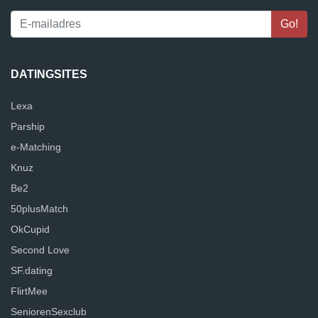
DATINGSITES
Lexa
Parship
e-Matching
Knuz
Be2
50plusMatch
OkCupid
Second Love
SF.dating
FlirtMee
SeniorenSexclub