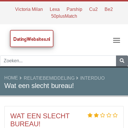
Victoria Milan
Lexa
Parship
Cu2
Be2
50plusMatch
DatingWebsites.nl
Tog
HOME
RELATIEBEMIDDELING
INTERDUO
Wat een slecht bureau!
WAT EEN SLECHT
BUREAU!