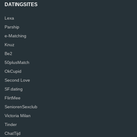
DATINGSITES
Lexa
Parship
e-Matching
Knuz
Be2
50plusMatch
OkCupid
Second Love
SF.dating
FlirtMee
SeniorenSexclub
Victoria Milan
Tinder
ChatTijd