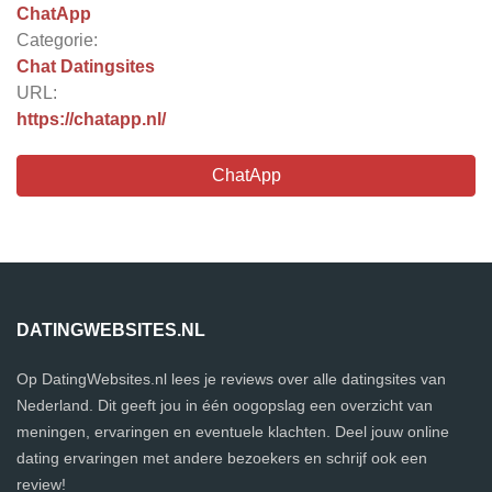
ChatApp
Categorie:
Chat Datingsites
URL:
https://chatapp.nl/
ChatApp
DATINGWEBSITES.NL
Op DatingWebsites.nl lees je reviews over alle datingsites van
Nederland. Dit geeft jou in één oogopslag een overzicht van
meningen, ervaringen en eventuele klachten. Deel jouw online
dating ervaringen met andere bezoekers en schrijf ook een
review!