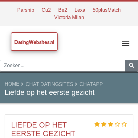
Parship
Cu2
Be2
Lexa
50plusMatch
Victoria Milan
DatingWebsites.nl
Tog
HOME
CHAT DATINGSITES
CHATAPP
Liefde op het eerste gezicht
LIEFDE OP HET
EERSTE GEZICHT