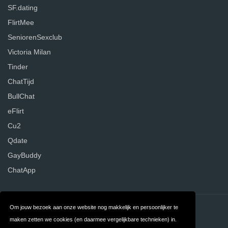
SF.dating
FlirtMee
SeniorenSexclub
Victoria Milan
Tinder
ChatTijd
BullChat
eFlirt
Cu2
Qdate
GayBuddy
ChatApp
Om jouw bezoek aan onze website nog makkelijk en persoonlijker te
Contact
Over ons
maken zetten we cookies (en daarmee vergelijkbare technieken) in.
Privacy
Algemene