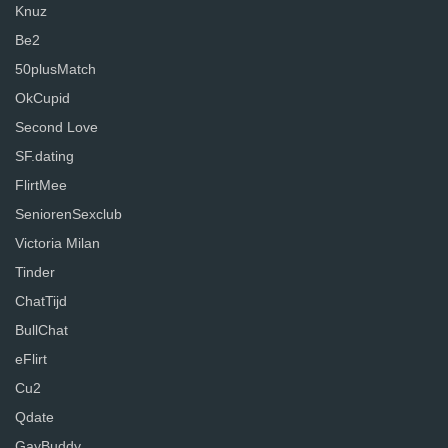
Knuz
Be2
50plusMatch
OkCupid
Second Love
SF.dating
FlirtMee
SeniorenSexclub
Victoria Milan
Tinder
ChatTijd
BullChat
eFlirt
Cu2
Qdate
GayBuddy