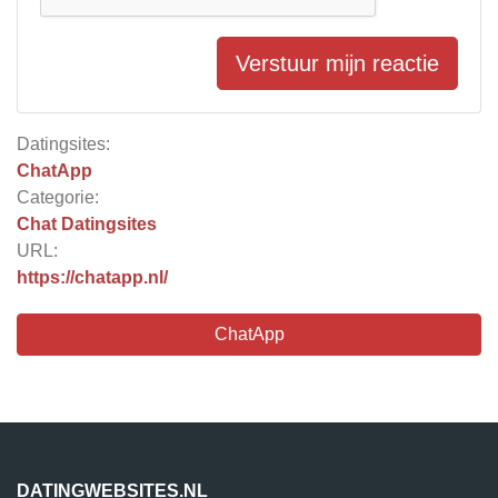
Verstuur mijn reactie
Datingsites:
ChatApp
Categorie:
Chat Datingsites
URL:
https://chatapp.nl/
ChatApp
DATINGWEBSITES.NL