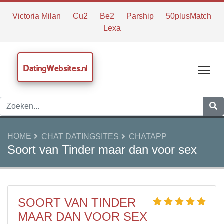
Victoria Milan
Cu2
Be2
Parship
50plusMatch
Lexa
DatingWebsites.nl
Tog
HOME
CHAT DATINGSITES
CHATAPP
Soort van Tinder maar dan voor sex
SOORT VAN TINDER
MAAR DAN VOOR SEX