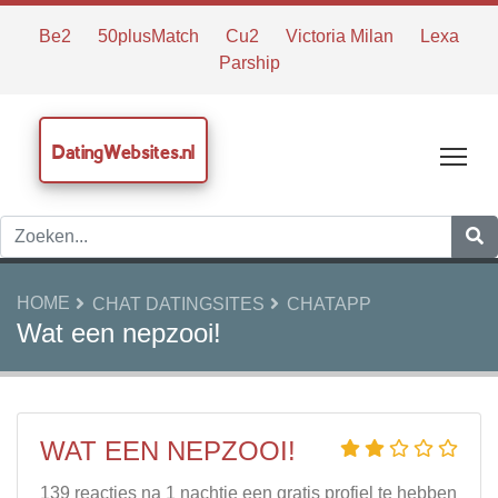
Be2
50plusMatch
Cu2
Victoria Milan
Lexa
Parship
DatingWebsites.nl
Tog
HOME
CHAT DATINGSITES
CHATAPP
Wat een nepzooi!
WAT EEN NEPZOOI!
139 reacties na 1 nachtje een gratis profiel te hebben