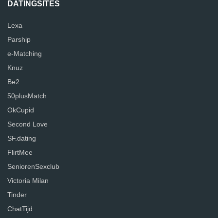
DATINGSITES
Lexa
Parship
e-Matching
Knuz
Be2
50plusMatch
OkCupid
Second Love
SF.dating
FlirtMee
SeniorenSexclub
Victoria Milan
Tinder
ChatTijd