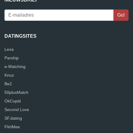
DATINGSITES
Lexa
Parship
e-Matching
Knuz
Be2
50plusMatch
OkCupid
Second Love
SF.dating
FlirtMee