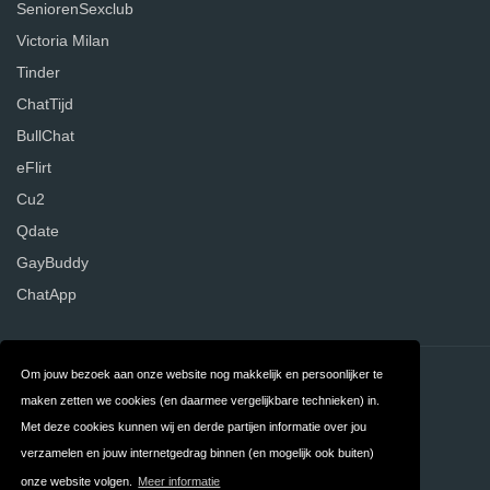
SeniorenSexclub
Victoria Milan
Tinder
ChatTijd
BullChat
eFlirt
Cu2
Qdate
GayBuddy
ChatApp
Om jouw bezoek aan onze website nog makkelijk en persoonlijker te
Contact
Over ons
maken zetten we cookies (en daarmee vergelijkbare technieken) in.
Privacy
Algemene
Met deze cookies kunnen wij en derde partijen informatie over jou
verzamelen en jouw internetgedrag binnen (en mogelijk ook buiten)
Voorwaarden
onze website volgen.
Meer informatie