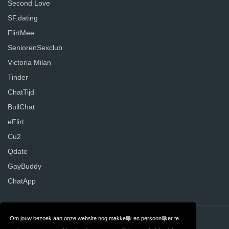
Second Love
SF.dating
FlirtMee
SeniorenSexclub
Victoria Milan
Tinder
ChatTijd
BullChat
eFlirt
Cu2
Qdate
GayBuddy
ChatApp
Om jouw bezoek aan onze website nog makkelijk en persoonlijker te
Contact
Over ons