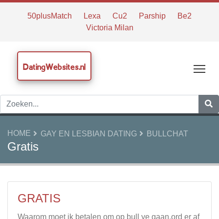
50plusMatch
Lexa
Cu2
Parship
Be2
Victoria Milan
DatingWebsites.nl
Tog
HOME
GAY EN LESBIAN DATING
BULLCHAT
Gratis
GRATIS
Waarom moet ik betalen om op bull ye gaan,ord er af