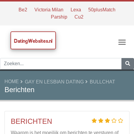
Be2
Victoria Milan
Lexa
50plusMatch
Parship
Cu2
DatingWebsites.nl
Tog
HOME
GAY EN LESBIAN DATING
BULLCHAT
Berichten
BERICHTEN
Waarom is het moeilijk om berichten te versturen of