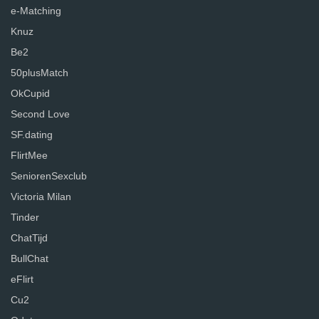
e-Matching
Knuz
Be2
50plusMatch
OkCupid
Second Love
SF.dating
FlirtMee
SeniorenSexclub
Victoria Milan
Tinder
ChatTijd
BullChat
eFlirt
Cu2