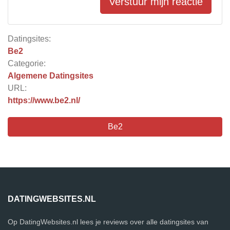
Verstuur mijn reactie
Datingsites:
Be2
Categorie:
Algemene Datingsites
URL:
https://www.be2.nl/
Be2
DATINGWEBSITES.NL
Op DatingWebsites.nl lees je reviews over alle datingsites van