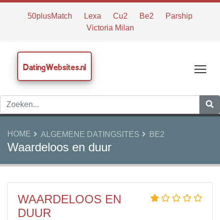
50plusMatch
Lexa
Cu2
Be2
Parship
Victoria Milan
DatingWebsites.nl
Tog
HOME
ALGEMENE DATINGSITES
BE2
Waardeloos en duur
WAARDELOOS EN
DUUR