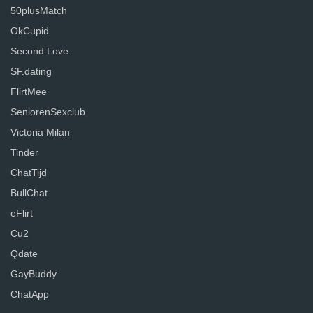
50plusMatch
OkCupid
Second Love
SF.dating
FlirtMee
SeniorenSexclub
Victoria Milan
Tinder
ChatTijd
BullChat
eFlirt
Cu2
Qdate
GayBuddy
ChatApp