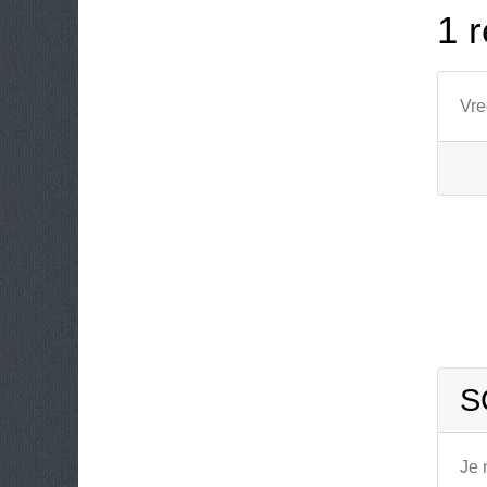
1 r
Vre
S
Je