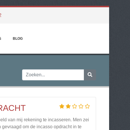
2
S
BLOG
RACHT
eld van mij rekening te incasseren. Men zei
en gevraagd om de incasso opdracht in te