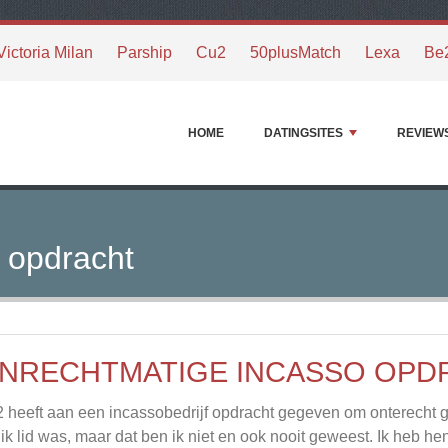
Victoria Milan
Parship
Cu2
50plusMatch
Lexa
Be
HOME
DATINGSITES
REVIEW
 opdracht
NRECHTMATIGE INCASSO OPD
 heeft aan een incassobedrijf opdracht gegeven om onterecht g
 ik lid was, maar dat ben ik niet en ook nooit geweest. Ik heb h