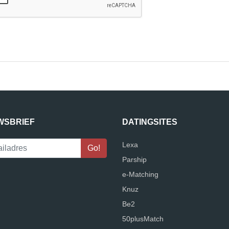
WSBRIEF
DATINGSITES
Lexa
Parship
e-Matching
Knuz
Be2
50plusMatch