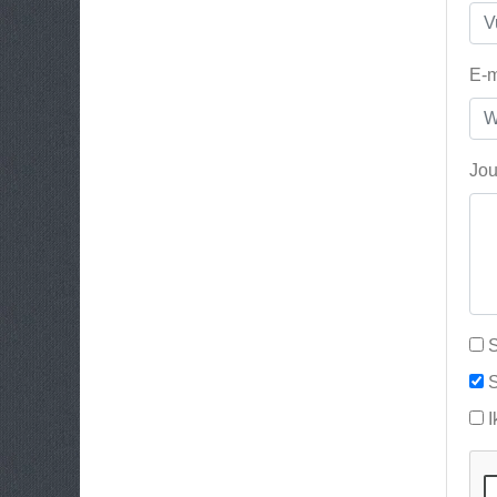
E-m
Jou
S
S
I