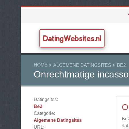
DatingWebsites.nl
HOME
ALGEMENE DATINGSITES
BE2
Onrechtmatige incasso
Datingsites:
O
Be2
Categorie:
Be2
Algemene Datingsites
dat
URL: