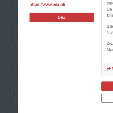
tre
https://www.be2.nl/
De 
zij
Be2
Ste
N.v.
Zw
Men