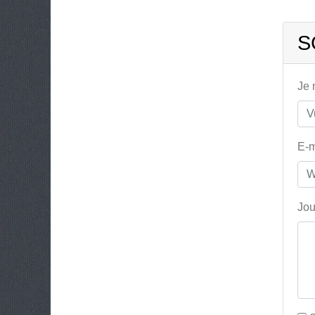
S
Je
E-m
Jou