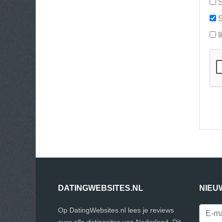
S
S
I
DATINGWEBSITES.NL
NIEU
Op DatingWebsites.nl lees je reviews