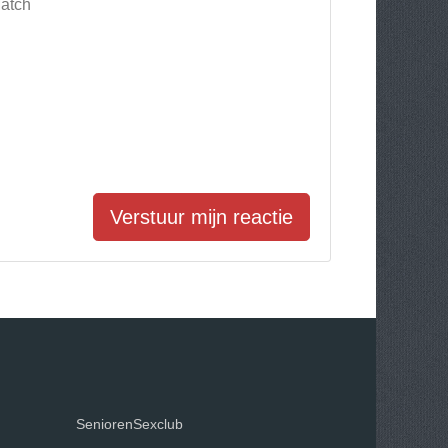
Match
Verstuur mijn reactie
SeniorenSexclub