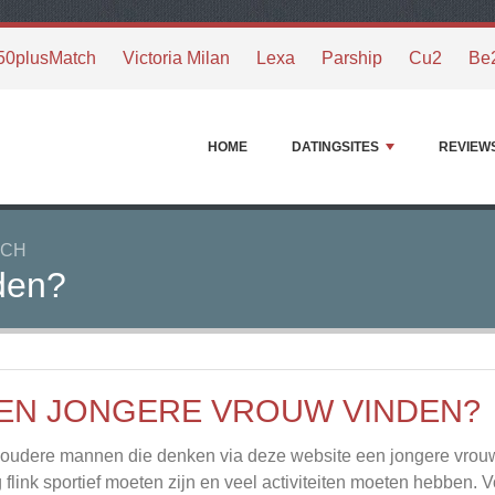
50plusMatch
Victoria Milan
Lexa
Parship
Cu2
Be
HOME
DATINGSITES
REVIEW
TCH
den?
EN JONGERE VROUW VINDEN?
oudere mannen die denken via deze website een jongere vrouw t
 flink sportief moeten zijn en veel activiteiten moeten hebben. 