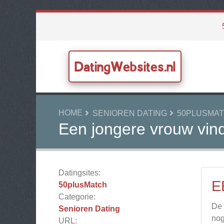
DatingWebsites.nl
HOME
SENIOREN DATING
50PLUSMA
Een jongere vrouw vin
Datingsites:
E
50plusMatch
Categorie:
De 
Senioren Dating
nog
URL: