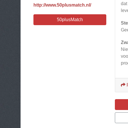
dat
http://www.50plusmatch.nl/
lev
50plusMatch
Ste
Ge
Zw
Nie
voo
pro