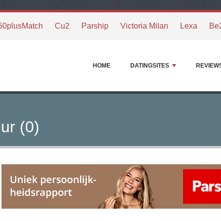
50plusMatch
Cu2
Parship
Victoria Milan
Lexa
Be
HOME
DATINGSITES
REVIEW
ur (0)