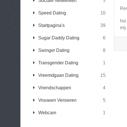
Sociale Netwerken
5
Re
Speed Dating
10
hoi
Startpagina's
39
mij
Sugar Daddy Dating
6
Swinger Dating
8
Transgender Dating
1
Vreemdgaan Dating
15
Vriendschappen
4
Vrouwen Versieren
5
Webcam
1