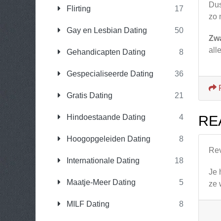
Dus
Flirting
17
zo 
Gay en Lesbian Dating
50
Zw
all
Gehandicapten Dating
8
Gespecialiseerde Dating
36
Gratis Dating
21
Hindoestaande Dating
4
RE
Hoogopgeleiden Dating
8
Re
Internationale Dating
18
Je 
Maatje-Meer Dating
5
ze 
MILF Dating
8