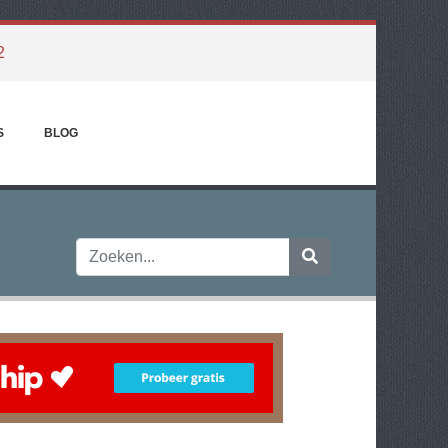
2
S
BLOG