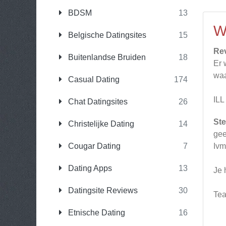
BDSM
13
W
Belgische Datingsites
15
Re
Buitenlandse Bruiden
18
Er 
waa
Casual Dating
174
ILL
Chat Datingsites
26
Ste
Christelijke Dating
14
gee
Cougar Dating
7
Ivm
Dating Apps
13
Je 
Datingsite Reviews
30
Te
Etnische Dating
16