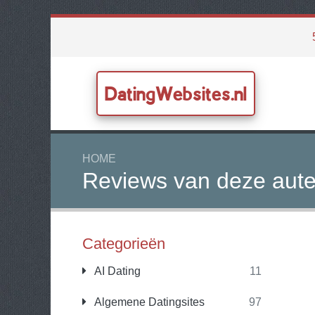
DatingWebsites.nl
HOME
Reviews van deze aute
Categorieën
AI Dating
11
Algemene Datingsites
97