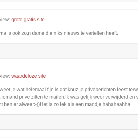
view:
grote gratis site
ma is ook zo,n dame die niks nieuws te vertellen heeft.
view:
waardeloze site
weet je wat helemaal fijn is dat knuz je priveberichten leest terw
 iemand prive zitten te mailen,Ik was gelijk weer verwijderd e
t ben er alweer:-))Het is zo lek als een mandje hahahaahha