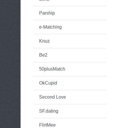
Parship
e-Matching
Knuz
Be2
50plusMatch
OkCupid
Second Love
SF.dating
FlirtMee