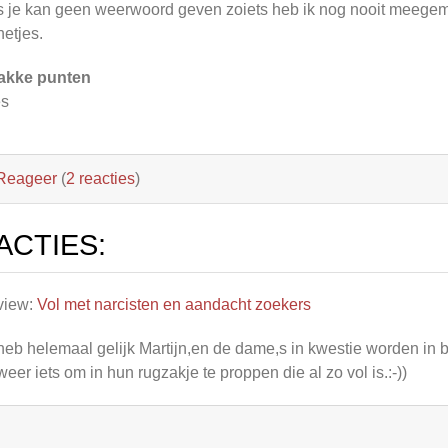
 je kan geen weerwoord geven zoiets heb ik nog nooit meegem
netjes.
akke punten
es
Reageer
(
2 reacties
)
ACTIES:
view:
Vol met narcisten en aandacht zoekers
heb helemaal gelijk Martijn,en de dame,s in kwestie worden 
weer iets om in hun rugzakje te proppen die al zo vol is.:-))