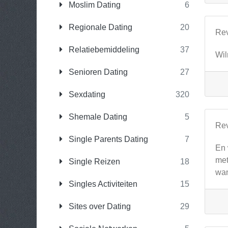
Moslim Dating
6
Regionale Dating
20
Re
Relatiebemiddeling
37
Wil
Senioren Dating
27
Sexdating
320
Shemale Dating
5
Re
Single Parents Dating
7
En 
met
Single Reizen
18
wan
Singles Activiteiten
15
Sites over Dating
29