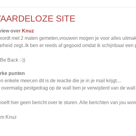
AARDELOZE SITE
view over
Knuz
wordt met 2 maten gemeten,vrouwen mogen je voor alles uitm
rheid zegt..Ik ben er reeds af gegooid omdat ik schijnbaar een 
 Be Back :-))
rke punten
n enkele meer,en dit is de reactie die je in je mail krijgt....
 overmatig pestgedrag op de wall ben je verwijderd van de wall 
hoeft hier geen bericht over te sturen. Alle berichten van jou w
am Knuz