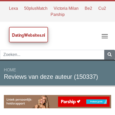
Lexa
50plusMatch
Victoria Milan
Be2
Cu2
Parship
DatingWebsites.nl
Tog
HOME
Reviews van deze auteur (150337)