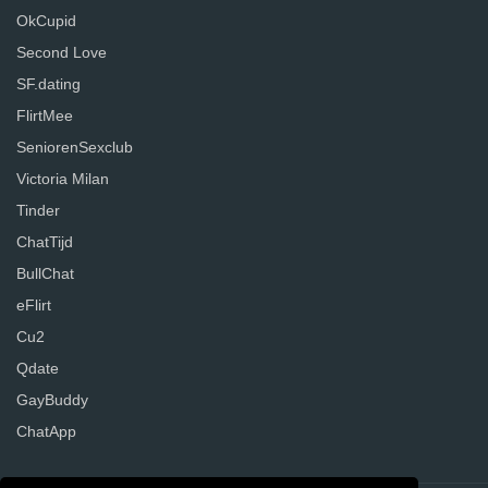
OkCupid
Second Love
SF.dating
FlirtMee
SeniorenSexclub
Victoria Milan
Tinder
ChatTijd
BullChat
eFlirt
Cu2
Qdate
GayBuddy
ChatApp