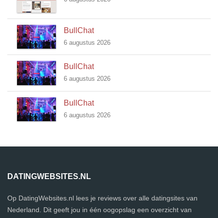
BullChat
6 augustus 2026
BullChat
6 augustus 2026
BullChat
6 augustus 2026
DATINGWEBSITES.NL
Op DatingWebsites.nl lees je reviews over alle datingsites van
Nederland. Dit geeft jou in één oogopslag een overzicht van