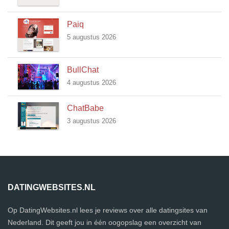
Paiq
5 augustus 2026
BullChat
4 augustus 2026
ChatBabe
3 augustus 2026
DATINGWEBSITES.NL
Op DatingWebsites.nl lees je reviews over alle datingsites van
Nederland. Dit geeft jou in één oogopslag een overzicht van