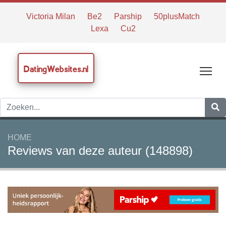
Victoria Milan
Be2
Parship
50plusMatch
Lexa
Cu2
DatingWebsites.nl
Tog
HOME
Reviews van deze auteur (148898)