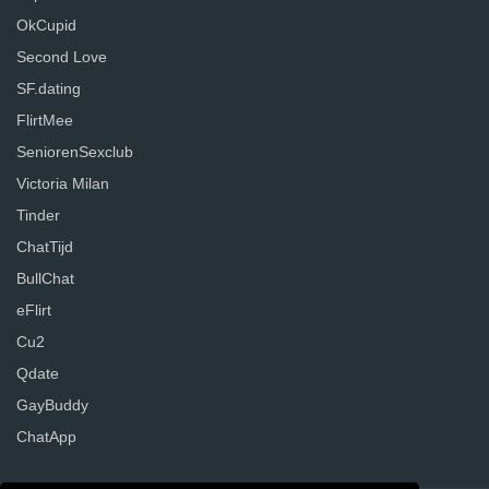
OkCupid
Second Love
SF.dating
FlirtMee
SeniorenSexclub
Victoria Milan
Tinder
ChatTijd
BullChat
eFlirt
Cu2
Qdate
GayBuddy
ChatApp