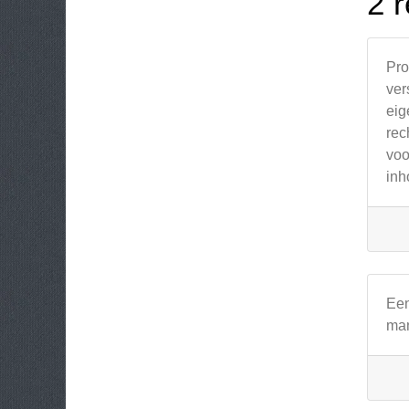
2 r
Pro
ver
eig
rec
voo
inh
Een
man