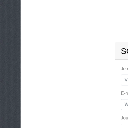
S
Je
E-m
Jou