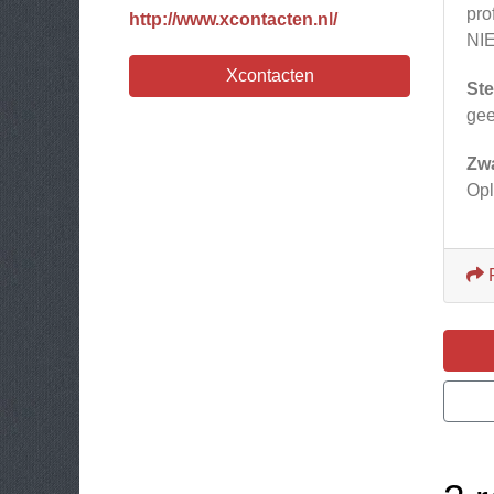
pro
http://www.xcontacten.nl/
NIE
Xcontacten
Ste
ge
Zw
Opl