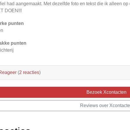
fiel had aangemaakt. Met dezelfde foto en tekst die ik alleen op 
T DOEN!!!
rke punten
en
akke punten
ichterij
Reageer
(
2 reacties
)
Bezoek Xcontacten
Reviews over Xcontact