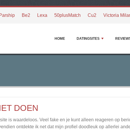
Parship
Be2
Lexa
50plusMatch
Cu2
Victoria Mila
HOME
DATINGSITES
REVIEW
IET DOEN
site is waardeloos. Veel fake en je kunt alleen reageren op berich
endien ontdekte ik net dat mijn profiel doodleuk op allerlei ande