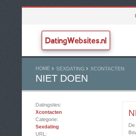
DatingWebsites.nl
HOME
SEXDATING
XCONTACTEN
NIET DOEN
Datingsites:
N
Xcontacten
Categorie:
De 
Sexdating
Bov
URL: