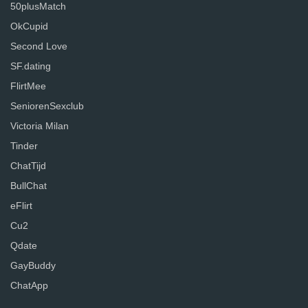
50plusMatch
OkCupid
Second Love
SF.dating
FlirtMee
SeniorenSexclub
Victoria Milan
Tinder
ChatTijd
BullChat
eFlirt
Cu2
Qdate
GayBuddy
ChatApp