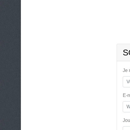
S
Je
E-m
Jou