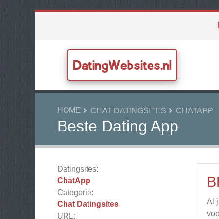
DatingWebsites.nl
HOME
CHAT DATINGSITES
CHATAPP
Beste Dating App
Datingsites:
B
ChatApp
Categorie:
Al 
Chat Datingsites
voo
URL: