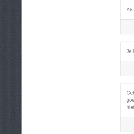
Als
Je 
Geb
goe
nie