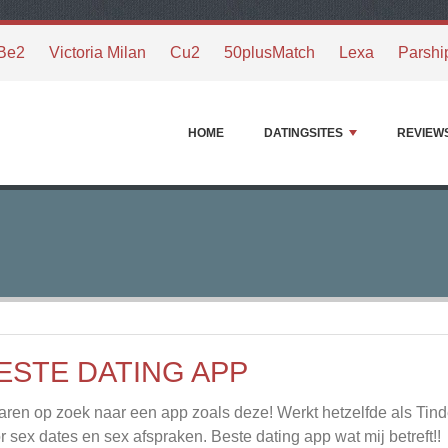
Be2
Victoria Milan
Cu2
50plusMatch
Lexa
Parshi
HOME
DATINGSITES
REVIEW
ESTE DATING APP
jaren op zoek naar een app zoals deze! Werkt hetzelfde als Tind
r sex dates en sex afspraken. Beste dating app wat mij betreft!!