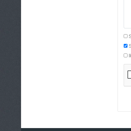
S
S
I