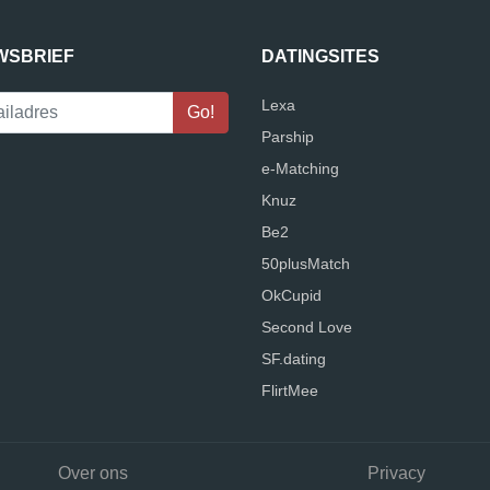
WSBRIEF
DATINGSITES
Lexa
Parship
e-Matching
Knuz
Be2
50plusMatch
OkCupid
Second Love
SF.dating
FlirtMee
Over ons
Privacy