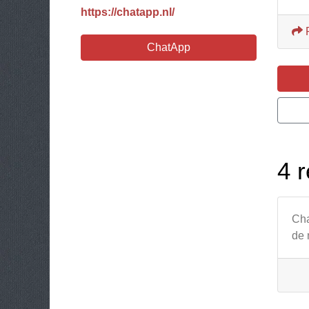
https://chatapp.nl/
ChatApp
4 r
Cha
de 