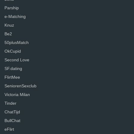
Parship
e-Matching
Knuz
Be2
50plusMatch
OkCupid
Second Love
SF.dating
FlirtMee
SeniorenSexclub
Victoria Milan
Tinder
ChatTijd
BullChat
eFlirt