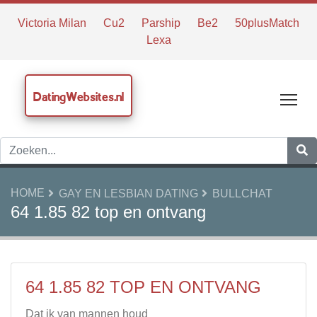
Victoria Milan
Cu2
Parship
Be2
50plusMatch
Lexa
DatingWebsites.nl
Tog
HOME
GAY EN LESBIAN DATING
BULLCHAT
64 1.85 82 top en ontvang
64 1.85 82 TOP EN ONTVANG
Dat ik van mannen houd