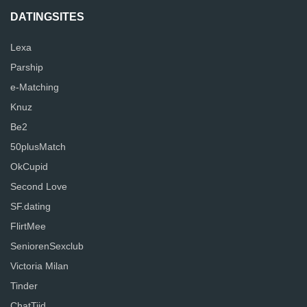
DATINGSITES
Lexa
Parship
e-Matching
Knuz
Be2
50plusMatch
OkCupid
Second Love
SF.dating
FlirtMee
SeniorenSexclub
Victoria Milan
Tinder
ChatTijd