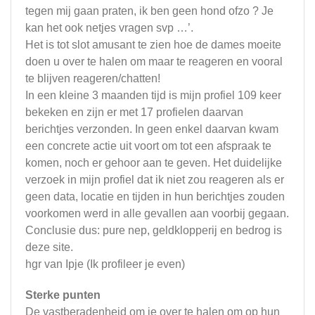
tegen mij gaan praten, ik ben geen hond ofzo ? Je
kan het ook netjes vragen svp …’.
Het is tot slot amusant te zien hoe de dames moeite
doen u over te halen om maar te reageren en vooral
te blijven reageren/chatten!
In een kleine 3 maanden tijd is mijn profiel 109 keer
bekeken en zijn er met 17 profielen daarvan
berichtjes verzonden. In geen enkel daarvan kwam
een concrete actie uit voort om tot een afspraak te
komen, noch er gehoor aan te geven. Het duidelijke
verzoek in mijn profiel dat ik niet zou reageren als er
geen data, locatie en tijden in hun berichtjes zouden
voorkomen werd in alle gevallen aan voorbij gegaan.
Conclusie dus: pure nep, geldklopperij en bedrog is
deze site.
hgr van Ipje (Ik profileer je even)
Sterke punten
De vastberadenheid om je over te halen om op hun