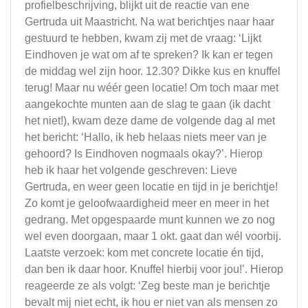
profielbeschrijving, blijkt uit de reactie van ene
Gertruda uit Maastricht. Na wat berichtjes naar haar
gestuurd te hebben, kwam zij met de vraag: ‘Lijkt
Eindhoven je wat om af te spreken? Ik kan er tegen
de middag wel zijn hoor. 12.30? Dikke kus en knuffel
terug! Maar nu wéér geen locatie! Om toch maar met
aangekochte munten aan de slag te gaan (ik dacht
het niet!), kwam deze dame de volgende dag al met
het bericht: ‘Hallo, ik heb helaas niets meer van je
gehoord? Is Eindhoven nogmaals okay?’. Hierop
heb ik haar het volgende geschreven: Lieve
Gertruda, en weer geen locatie en tijd in je berichtje!
Zo komt je geloofwaardigheid meer en meer in het
gedrang. Met opgespaarde munt kunnen we zo nog
wel even doorgaan, maar 1 okt. gaat dan wél voorbij.
Laatste verzoek: kom met concrete locatie én tijd,
dan ben ik daar hoor. Knuffel hierbij voor jou!’. Hierop
reageerde ze als volgt: ‘Zeg beste man je berichtje
bevalt mij niet echt, ik hou er niet van als mensen zo