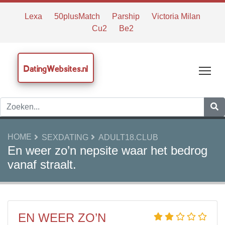
Lexa
50plusMatch
Parship
Victoria Milan
Cu2
Be2
DatingWebsites.nl
Tog
HOME
SEXDATING
ADULT18.CLUB
En weer zo’n nepsite waar het bedrog
vanaf straalt.
EN WEER ZO’N