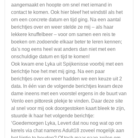
aangemaakt en hoopte om snel met iemand in
contact te komen. Ook hier bleef het windstil als het
om een concrete datum en tijd ging. Na een aantal
berichtjes over en weer stelde ze mij – als haar
lekkere knuffelbeer – voor om samen een reis te
boeken om zodoende elkaar beter te leren kennen;
da’s nog eens heel wat anders dan niet met een
onschuldige datum en tijd te komen!
Ook kwam ene Lyka uit Spijkenisse voorbij met een
berichtje hoe het met mij ging. Na een paar
berichtjes over en weer hadden we een keuze uit 2
data. In één van de volgende berichtjes kwam deze
dame ineens met een voorstel ergens in de buurt van
Venlo een pittoresk plekje te vinden. Daar deze site
al snel voor mij ook doorgestoken kaart bleek te zijn,
stuurde ik haar het volgende berichtje:
‘Goedemorgen Lyka, Levert dat nou nog wat op om
kerels via chat namens Adult18 zoveel mogelijk aan
het lijntje te houden? Of toch maar gaan zeilen om