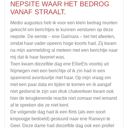
NEPSITE WAAR HET BEDROG
VANAF STRAALT.
Medio augustus heb ik voor een klein bedrag munten
gekocht om berichtjes te kunnen versturen op deze
nepsite. De eerste – ene Garinara – liet het afweten,
omdat haar vader opeens hoge koorts had. Zij kwam
na mijn aanmelding al meteen met een berichtje naar
mij dat ik haar favoriet was.
Toen kwam diezelfde dag ene EllieEls voorbij uit
Nijmegen met een berichtje of ik zin had in een
spannend avontuurtje met haar. Op mijn vraag om
met een paar data en tijden te komen en ik aangaf
niet gediend te zijn van druk chatverkeer kwam ook
hier de terugkerende reactie niet zomaar met iemand
af te spreken die ze niet kent.
De volgende dag had ik een flirts (als een soort
knipoogje bedoeld) gestuurd naar ene Ranwyn te
Geel. Deze dame had diezelfde dag ook een profiel